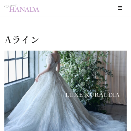
コ
ン
テ
Aライン
ン
ツ
へ
ス
キ
ッ
プ