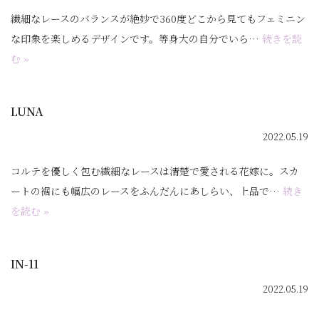
繊細なレースのバランスが絶妙で360度どこから見てもフェミニン
な印象を楽しめるデザインです。等身大の自分でいら…
続きを読
む »
LUNA
2022.05.19
コルテを優しく包む繊細なレースは清楚で愛される花嫁に。スカ
ートの裾にも幅広のレースをふんだんにあしらい、上品で…
続き
を読む »
IN-11
2022.05.19