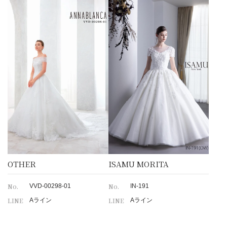
OTHER
ISAMU MORITA
No.
No.
VVD-00298-01
IN-191
LINE
LINE
Aライン
Aライン