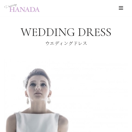
コ
ン
WEDDING DRESS
テ
ン
ウエディングドレス
ツ
へ
ス
キ
ッ
プ