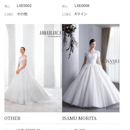
No.
No.
LXE5002
LXE0008
LINE
LINE
その他
Aライン
OTHER
ISAMU MORITA