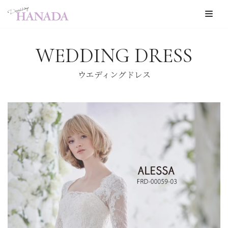
コ
ン
WEDDING DRESS
テ
ン
ウエディングドレス
ツ
へ
ス
キ
ッ
プ