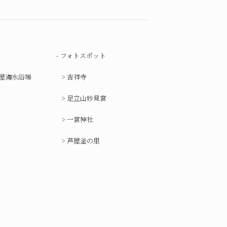
フォトスポット
屋海水浴場
吉祥寺
足立山妙見宮
一宮神社
芦屋釜の里