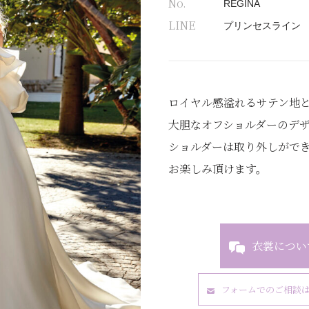
No.
REGINA
LINE
プリンセスライン
ロイヤル感溢れるサテン地
大胆なオフショルダーのデ
ショルダーは取り外しができ
お楽しみ頂けます。
衣裳につい
フォームでのご相談