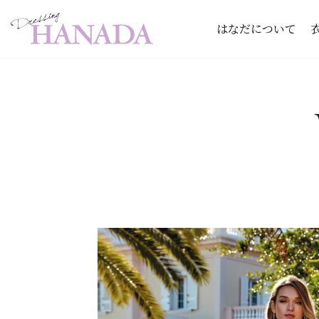
はなだについて
コ
ン
テ
ン
ツ
へ
ス
キ
ッ
プ