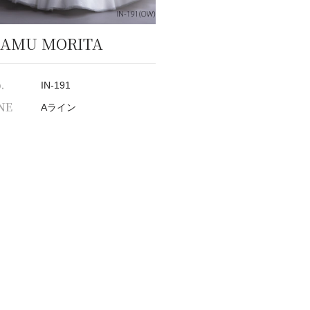
SAMU MORITA
.
IN-191
NE
Aライン