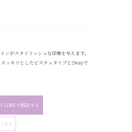
と
ザインがスタイリッシュな印象を与えます。
スッキリとしたビスチェタイプと2wayで
てLINEで相談する
はこちら