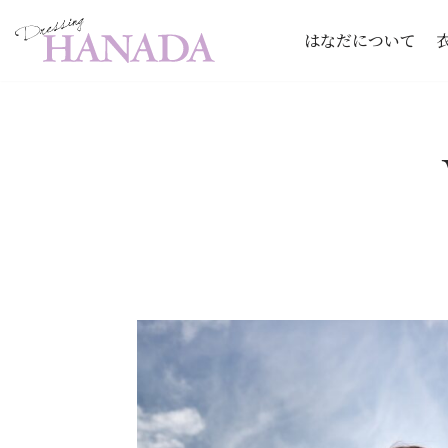
はなだについて
コ
ン
テ
ン
ツ
へ
ス
キ
ッ
プ