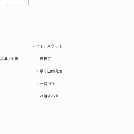
フォトスポット
屋海水浴場
吉祥寺
足立山妙見宮
一宮神社
芦屋釜の里