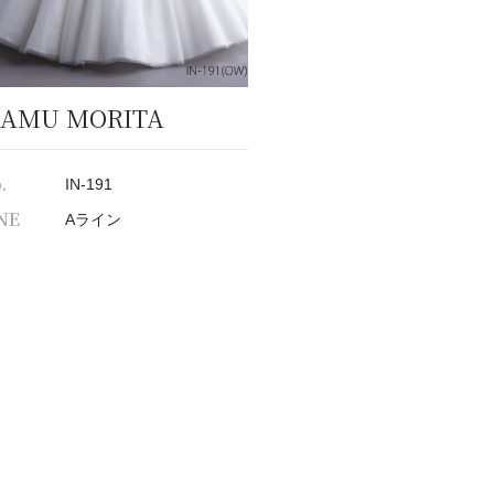
SAMU MORITA
.
IN-191
NE
Aライン