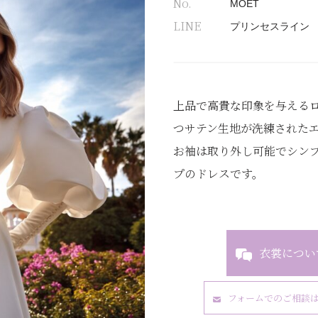
No.
MOET
LINE
プリンセスライン
上品で高貴な印象を与える
つサテン生地が洗練された
お袖は取り外し可能でシンプ
プのドレスです。
衣裳につい
フォームでのご相談