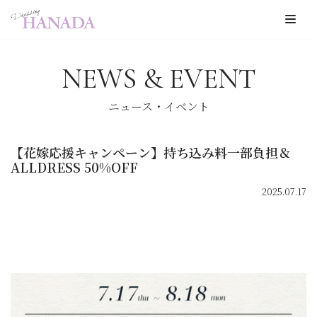
コ
ン
NEWS & EVENT
テ
ン
ニュース・イベント
ツ
へ
【花嫁応援キャンペーン】持ち込み料一部負担＆
ス
ALLDRESS 50%OFF
キ
2025.07.17
ッ
プ