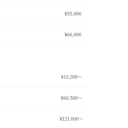
¥55,000
¥66,000
¥13,200〜
¥60,500〜
¥121,000〜