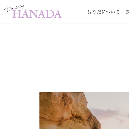
はなだについて
コ
ン
テ
ン
ツ
へ
ス
キ
ッ
プ