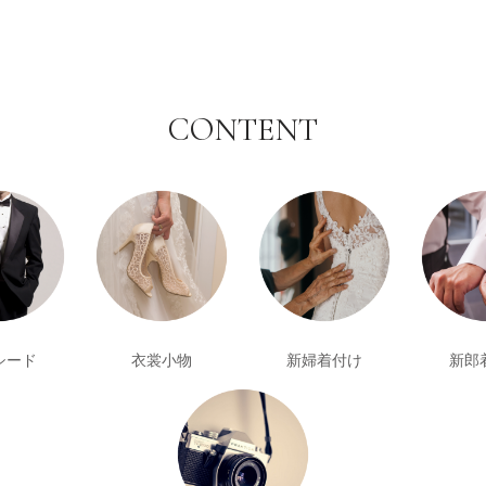
CONTENT
シード
衣裳小物
新婦着付け
新郎