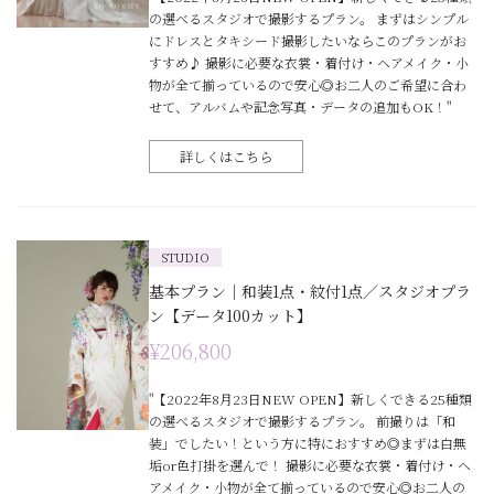
の選べるスタジオで撮影するプラン。 まずはシンプル
にドレスとタキシード撮影したいならこのプランがお
すすめ♪ 撮影に必要な衣裳・着付け・ヘアメイク・小
物が全て揃っているので安心◎お二人のご希望に合わ
せて、アルバムや記念写真・データの追加もOK！"
詳しくはこちら
STUDIO
基本プラン｜和装1点・紋付1点／スタジオプラ
ン【データ100カット】
¥206,800
"【2022年8月23日NEW OPEN】新しくできる25種類
の選べるスタジオで撮影するプラン。 前撮りは「和
装」でしたい！という方に特におすすめ◎まずは白無
垢or色打掛を選んで！ 撮影に必要な衣裳・着付け・ヘ
アメイク・小物が全て揃っているので安心◎お二人の