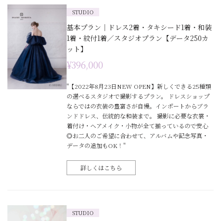
STUDIO
基本プラン｜ドレス2着・タキシード1着・和装
1着・紋付1着／スタジオプラン【データ250カ
ット】
¥396,000
"【2022年8月23日NEW OPEN】新しくできる25種類
の選べるスタジオで撮影するプラン。 ドレスショップ
ならではの衣装の豊富さが自慢。インポートからブラ
ンドドレス、伝統的な和装まで。 撮影に必要な衣裳・
着付け・ヘアメイク・小物が全て揃っているので安心
◎お二人のご希望に合わせて、アルバムや記念写真・
データの追加もOK！"
詳しくはこちら
STUDIO