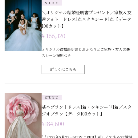
STUDIO
＼オリジナル結婚証明書プレゼント／家族＆友
達フォト｜ドレス1点×タキシード1点【データ
100カット】
¥ 166,320
オリジナル結婚証明書とおふたりとご家族・友人の署
名シーン撮影つき
詳しくはこちら
STUDIO
基本プラン｜ドレス1着・タキシード1着／スタ
ジオプラン【データ100カット】
¥184,800
"【2022年8月23日NEW OPEN】新しくできる25種類