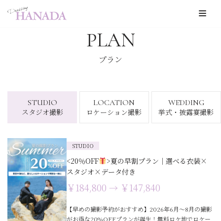
コ
PLAN
ン
テ
プラン
ン
ツ
へ
STUDIO
LOCATION
WEDDING
ス
スタジオ撮影
ロケーション撮影
挙式・披露宴撮影
キ
ッ
STUDIO
プ
<20％OFF
>夏の早割プラン｜選べる衣装×
スタジオ×データ付き
￥184,800 → ￥147,840
【早めの撮影予約がおすすめ】2026年6月〜8月の撮影
がお得な20%OFFプランが誕生！無料ロケ地でロケー