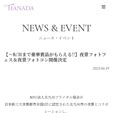
コ
ン
NEWS & EVENT
テ
ン
ニュース・イベント
ツ
へ
【〜8/31まで豪華賞品がもらえる!!】夜景フォトフ
ス
ェス＆夜景フォトコン開催決定
キ
2023.06.19
ッ
プ
NPO法人北九州ブライダル協会が
日本新三大夜景都市全国1位に認定された北九州市の夜景とコラボ
レーションし、