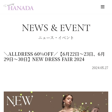
コ
ン
NEWS & EVENT
テ
ン
ニュース・イベント
ツ
へ
＼ALLDRESS 60%OFF／【6月22日〜23日、6月
ス
29日〜30日】NEW DRESS FAIR 2024
キ
2024.05.27
ッ
プ