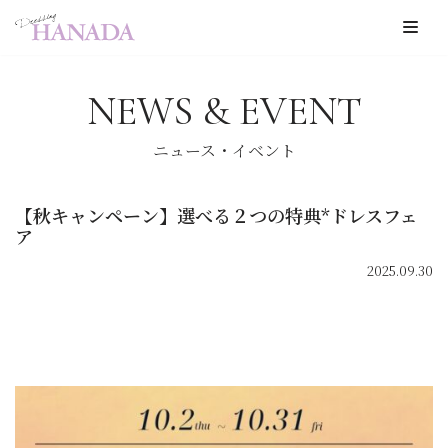
コ
ン
NEWS & EVENT
テ
ン
ニュース・イベント
ツ
へ
【秋キャンペーン】選べる２つの特典*ドレスフェ
ス
ア
キ
2025.09.30
ッ
プ