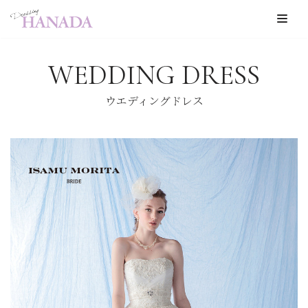
コ
ン
WEDDING DRESS
テ
ン
ウエディングドレス
ツ
へ
ス
キ
ッ
プ