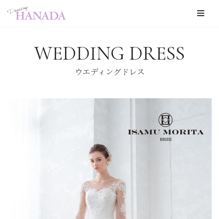
コ
ン
WEDDING DRESS
テ
ン
ウエディングドレス
ツ
へ
ス
キ
ッ
プ