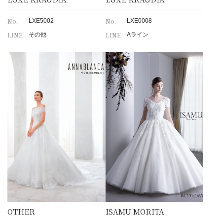
No.
No.
LXE5002
LXE0008
LINE
LINE
その他
Aライン
OTHER
ISAMU MORITA