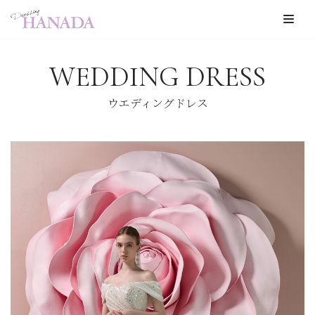
コ
ン
WEDDING DRESS
テ
ン
ウエディングドレス
ツ
へ
ス
キ
ッ
プ