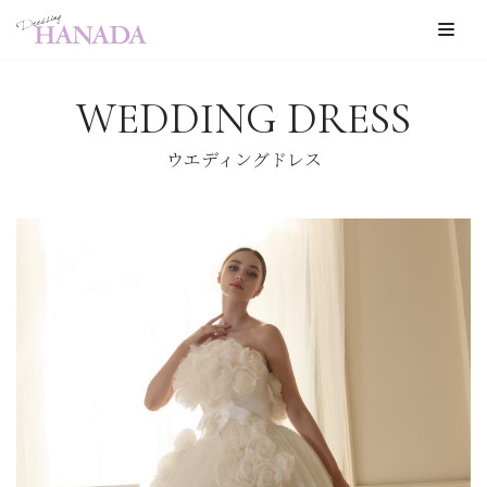
コ
ン
WEDDING DRESS
テ
ン
ウエディングドレス
ツ
へ
ス
キ
ッ
プ