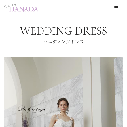
コ
ン
WEDDING DRESS
テ
ン
ウエディングドレス
ツ
へ
ス
キ
ッ
プ