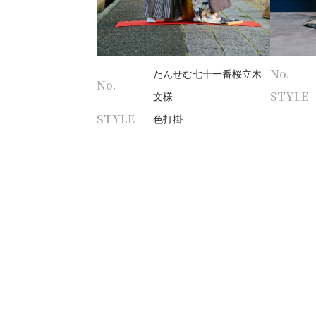
No.
たんせむ七十一番桜立木
No.
STYLE
文様
STYLE
色打掛