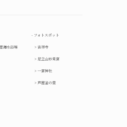
フォトスポット
屋海水浴場
吉祥寺
足立山妙見宮
一宮神社
芦屋釜の里