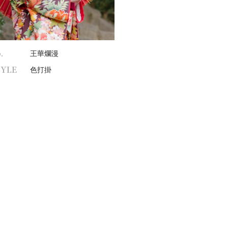
.
王華爛漫
TYLE
色打掛