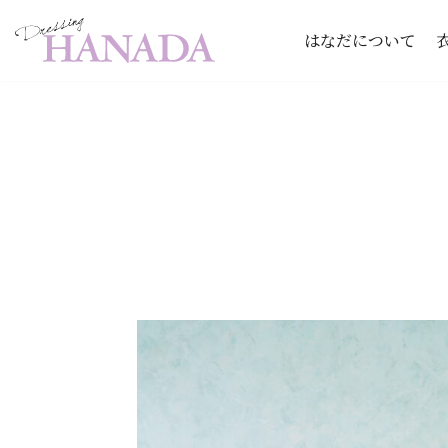
はなだについて
コ
ン
テ
ン
ツ
へ
ス
キ
ッ
プ