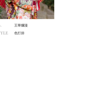
.
王華爛漫
TYLE
色打掛