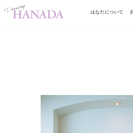
はなだについて
コ
ン
テ
ン
ツ
へ
ス
キ
ッ
プ