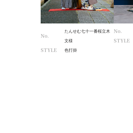
No.
たんせむ七十一番桜立木
No.
STYLE
文様
STYLE
色打掛