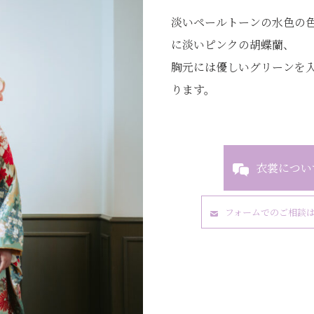
淡いペールトーンの水色の
に淡いピンクの胡蝶蘭、
胸元には優しいグリーンを
ります。
衣裳につい
フォームでのご相談