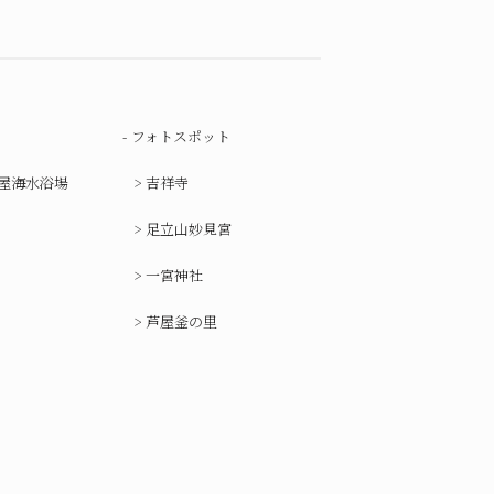
フォトスポット
屋海水浴場
吉祥寺
足立山妙見宮
一宮神社
芦屋釜の里