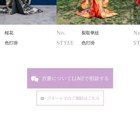
No.
No
桜花
裂取華紋
STYLE
S
色打掛
色打掛
衣裳についてLINEで相談する
フォームでのご相談はこちら