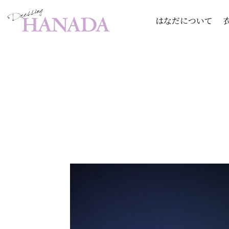
はなだについて
コ
ン
テ
ン
ツ
へ
ス
キ
ッ
プ