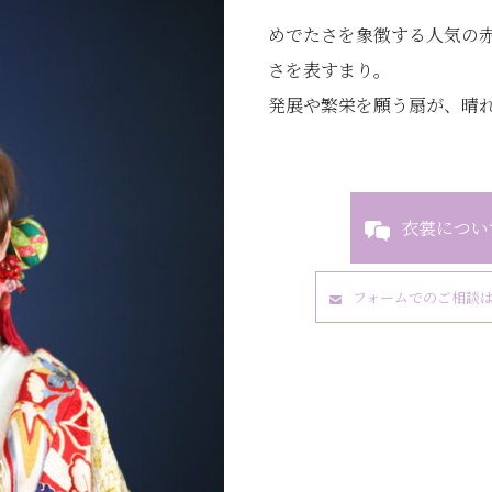
めでたさを象徴する人気の
さを表すまり。
発展や繁栄を願う扇が、晴
衣裳につい
フォームでのご相談