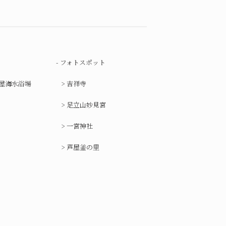
フォトスポット
屋海水浴場
吉祥寺
足立山妙見宮
一宮神社
芦屋釜の里