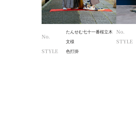
No.
たんせむ七十一番桜立木
No.
STYLE
文様
STYLE
色打掛