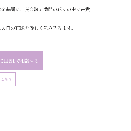
赤を基調に、咲き誇る満開の花々の中に高貴
れの日の花嫁を優しく包み込みます。
てLINEで相談する
はこちら