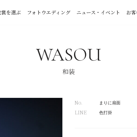
衣裳を選ぶ
フォトウエディング
ニュース・イベント
お客
WASOU
和装
No.
まりに扇面
LINE
色打掛