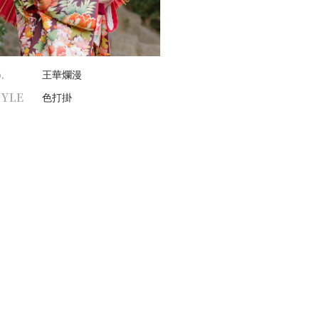
.
王華爛漫
TYLE
色打掛