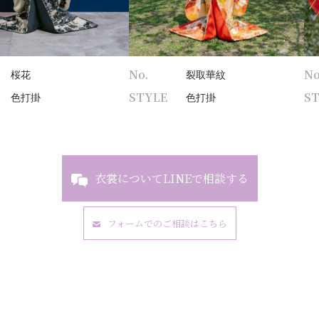
No.
No
桜花
裂取華紋
STYLE
S
色打掛
色打掛
衣裳についてLINEで相談する
フォームでのご相談はこちら