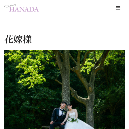
コ
ン
テ
花嫁様
ン
ツ
へ
ス
キ
ッ
プ