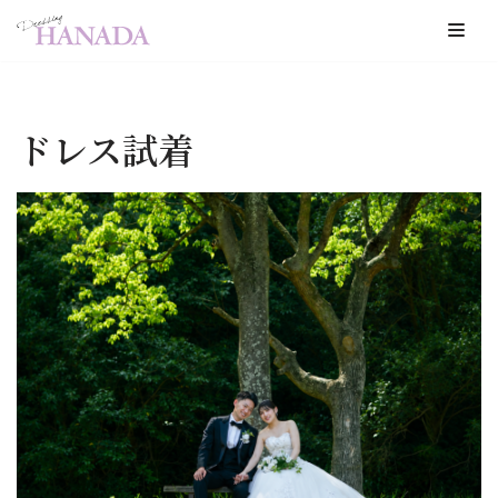
コ
ン
テ
ドレス試着
ン
ツ
へ
ス
キ
ッ
プ