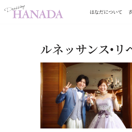
はなだについて
コ
ン
テ
ルネッサンス•リ
ン
ツ
へ
ス
キ
ッ
プ