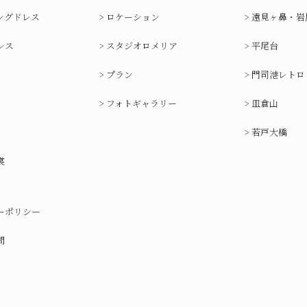
ングドレス
ロケーション
遠見ヶ鼻・岩
レス
スタジオロメリア
平尾台
プラン
門司港レトロ
フォトギャラリー
皿倉山
若戸大橋
裳
ーポリシー
問