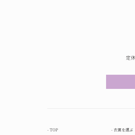
定
TOP
衣裳を選ぶ