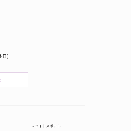
日)
談
フォトスポット