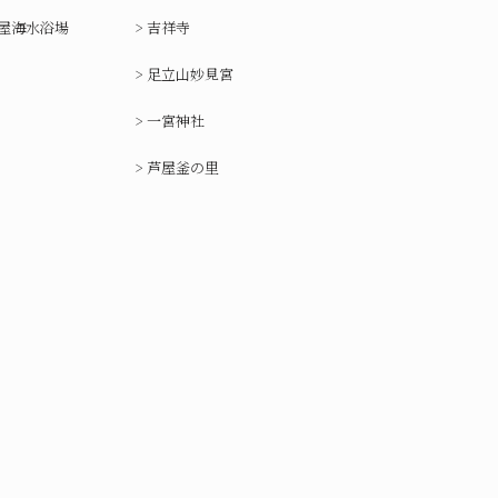
屋海水浴場
吉祥寺
足立山妙見宮
一宮神社
芦屋釜の里