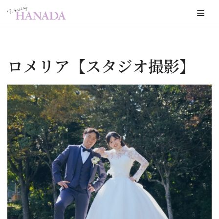
コ
ン
テ
ロメリア【スタジオ撮影】
ン
ツ
へ
ス
キ
ッ
プ