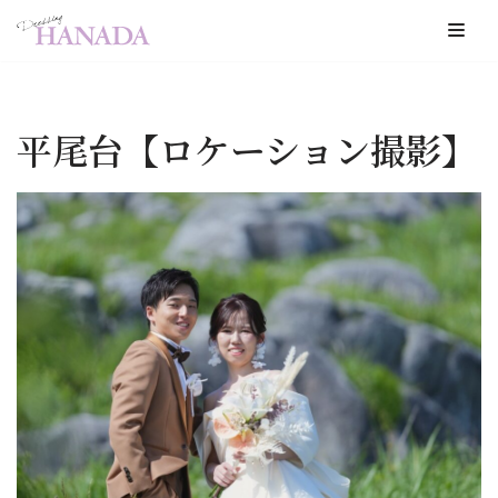
コ
ン
テ
平尾台【ロケーション撮影】
ン
ツ
へ
ス
キ
ッ
プ