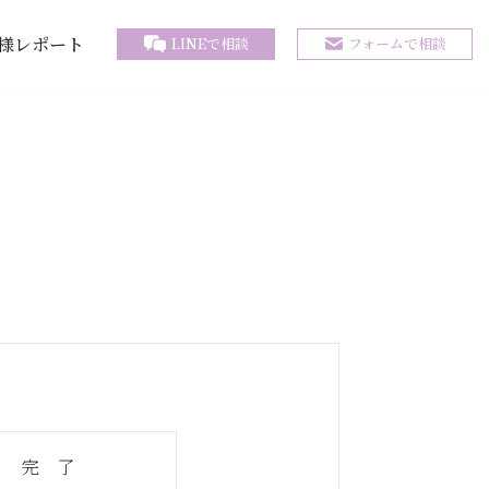
様レポート
LINEで相談
フォームで相談
完 了