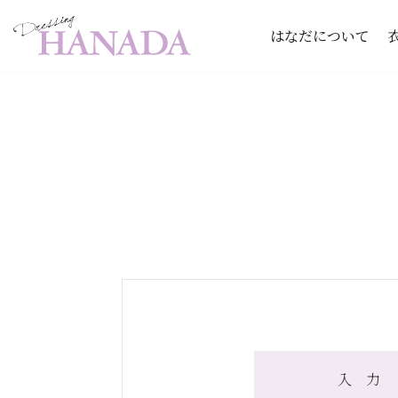
はなだについて
コ
ン
テ
ン
ツ
へ
ス
キ
ッ
プ
入 力