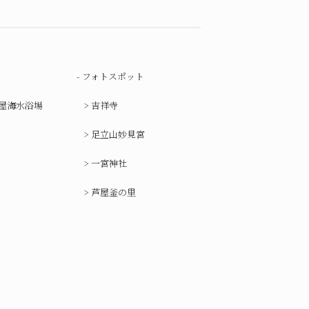
フォトスポット
屋海水浴場
吉祥寺
足立山妙見宮
一宮神社
芦屋釜の里