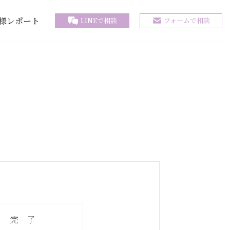
様レポート
LINEで相談
フォームで相談
完 了