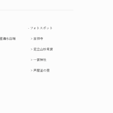
フォトスポット
屋海水浴場
吉祥寺
足立山妙見宮
一宮神社
芦屋釜の里