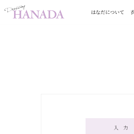
はなだについて
コ
ン
テ
ン
ツ
へ
ス
キ
ッ
プ
入 力