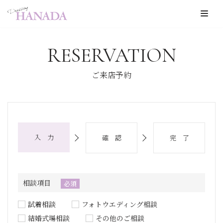
コ
ン
RESERVATION
テ
ン
ご来店予約
ツ
へ
ス
キ
入 力
確 認
完 了
ッ
プ
相談項目
必須
試着相談
フォトウエディング相談
結婚式場相談
その他のご相談