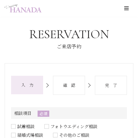
コ
ン
RESERVATION
テ
ン
ご来店予約
ツ
へ
ス
キ
入 力
確 認
完 了
ッ
プ
相談項目
必須
試着相談
フォトウエディング相談
結婚式場相談
その他のご相談