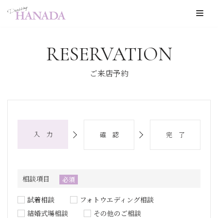
コ
ン
RESERVATION
テ
ン
ご来店予約
ツ
へ
ス
キ
入 力
確 認
完 了
ッ
プ
相談項目
必須
試着相談
フォトウエディング相談
結婚式場相談
その他のご相談