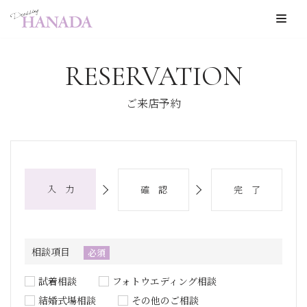
コ
ン
RESERVATION
テ
ン
ご来店予約
ツ
へ
ス
キ
入 力
確 認
完 了
ッ
プ
相談項目
必須
試着相談
フォトウエディング相談
結婚式場相談
その他のご相談