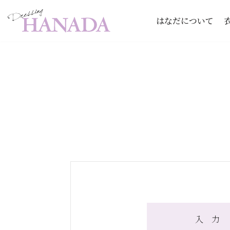
はなだについて
コ
ン
テ
ン
ツ
へ
ス
キ
ッ
プ
入 力