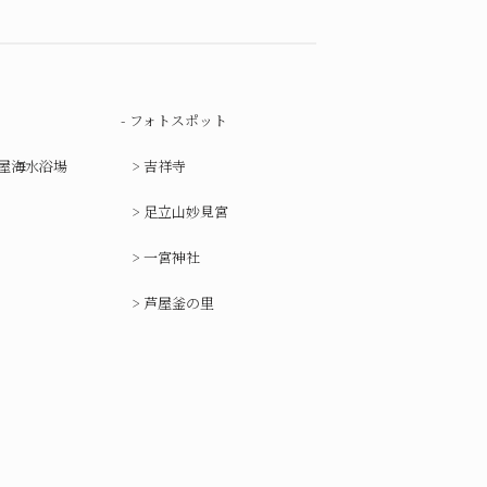
フォトスポット
屋海水浴場
吉祥寺
足立山妙見宮
一宮神社
芦屋釜の里