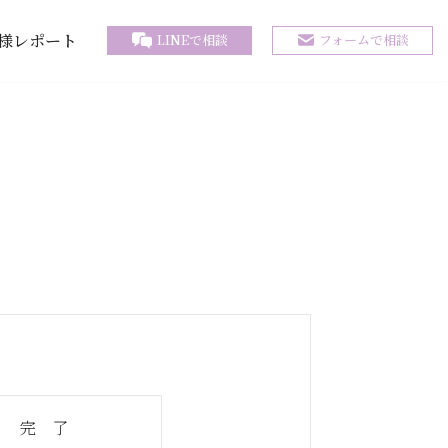
様レポート
LINEで相談
フォームで相談
完 了