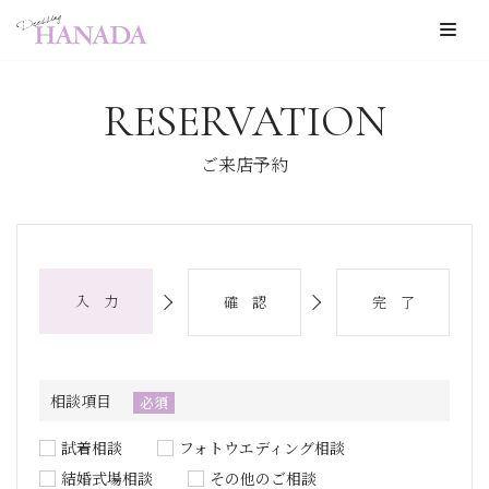
コ
ン
RESERVATION
テ
ン
ご来店予約
ツ
へ
ス
キ
入 力
確 認
完 了
ッ
プ
相談項目
必須
試着相談
フォトウエディング相談
結婚式場相談
その他のご相談