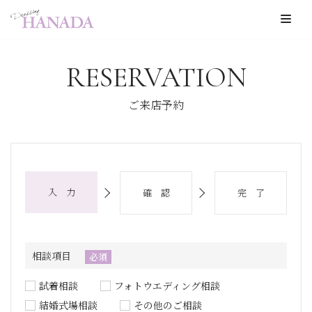
コ
ン
RESERVATION
テ
ン
ご来店予約
ツ
へ
ス
キ
入 力
確 認
完 了
ッ
プ
相談項目
必須
試着相談
フォトウエディング相談
結婚式場相談
その他のご相談