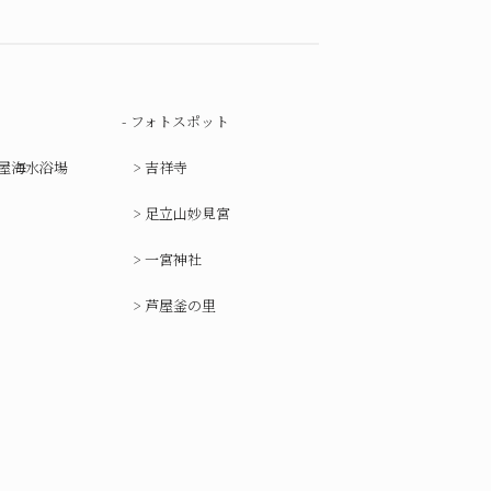
フォトスポット
屋海水浴場
吉祥寺
足立山妙見宮
一宮神社
芦屋釜の里