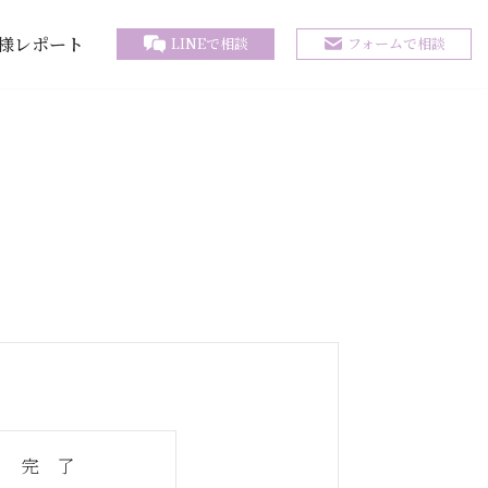
様レポート
LINEで相談
フォームで相談
完 了