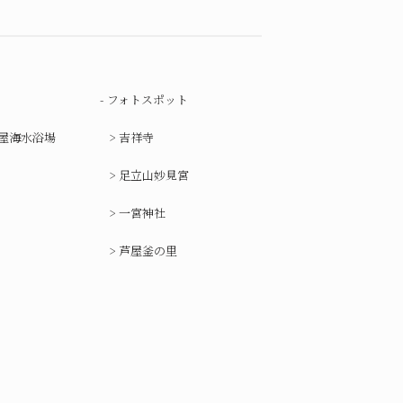
フォトスポット
屋海水浴場
吉祥寺
足立山妙見宮
一宮神社
芦屋釜の里