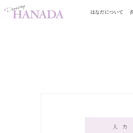
はなだについて
コ
ン
テ
ン
ツ
へ
ス
キ
ッ
プ
入 力