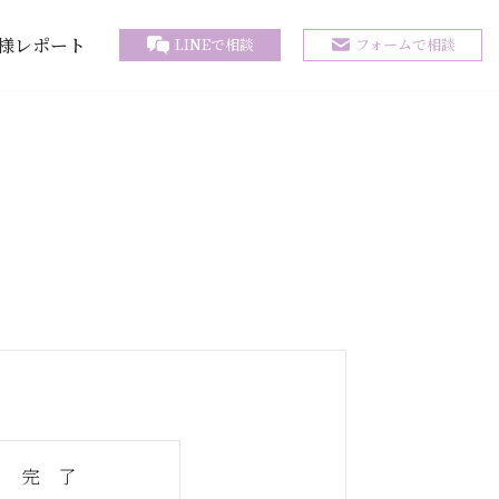
様レポート
LINEで相談
フォームで相談
完 了