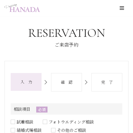
コ
ン
RESERVATION
テ
ン
ご来店予約
ツ
へ
ス
キ
入 力
確 認
完 了
ッ
プ
相談項目
必須
試着相談
フォトウエディング相談
結婚式場相談
その他のご相談