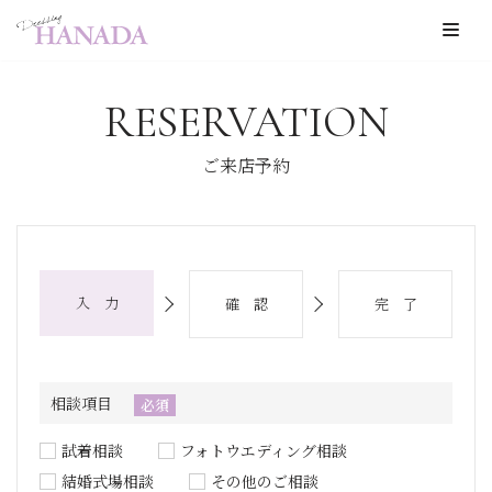
コ
ン
RESERVATION
テ
ン
ご来店予約
ツ
へ
ス
キ
入 力
確 認
完 了
ッ
プ
相談項目
必須
試着相談
フォトウエディング相談
結婚式場相談
その他のご相談