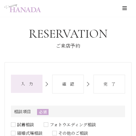
コ
ン
RESERVATION
テ
ン
ご来店予約
ツ
へ
ス
キ
入 力
確 認
完 了
ッ
プ
相談項目
必須
試着相談
フォトウエディング相談
結婚式場相談
その他のご相談