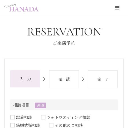
コ
ン
RESERVATION
テ
ン
ご来店予約
ツ
へ
ス
キ
入 力
確 認
完 了
ッ
プ
相談項目
必須
試着相談
フォトウエディング相談
結婚式場相談
その他のご相談