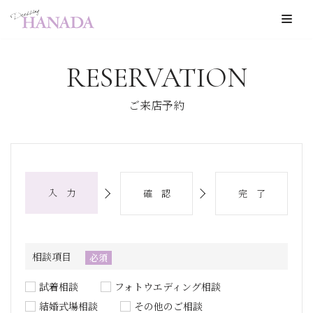
コ
ン
RESERVATION
テ
ン
ご来店予約
ツ
へ
ス
キ
入 力
確 認
完 了
ッ
プ
相談項目
必須
試着相談
フォトウエディング相談
結婚式場相談
その他のご相談