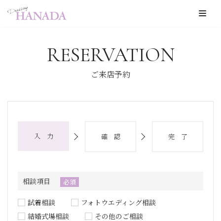
コ
ン
RESERVATION
テ
ン
ご来店予約
ツ
へ
ス
キ
入 力
確 認
完 了
ッ
プ
相談項目
必須
試着相談
フォトウエディング相談
結婚式場相談
その他のご相談