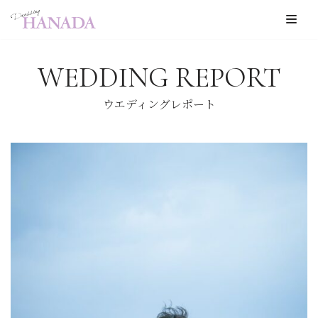
コ
ン
WEDDING REPORT
テ
ン
ウエディングレポート
ツ
へ
ス
キ
ッ
プ