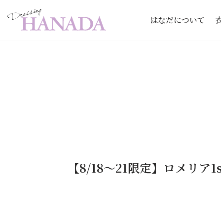
はなだについて
コ
ン
テ
ン
ツ
へ
ス
キ
ッ
【8/18〜21限定】ロメリア
プ