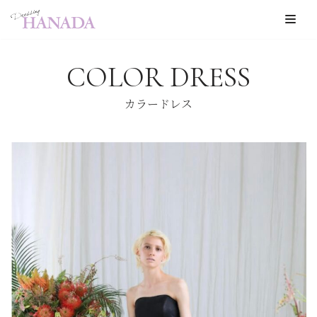
コ
ン
COLOR DRESS
テ
ン
カラードレス
ツ
へ
ス
キ
ッ
プ