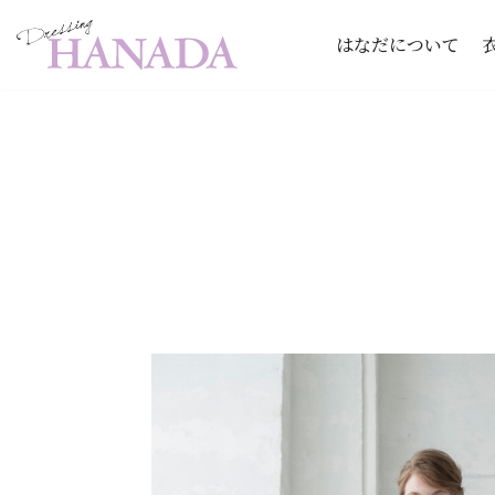
はなだについて
コ
ン
テ
ン
ツ
へ
ス
キ
ッ
プ