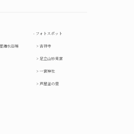
フォトスポット
屋海水浴場
吉祥寺
足立山妙見宮
一宮神社
芦屋釜の里