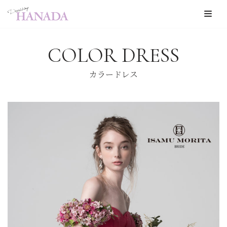
コ
ン
COLOR DRESS
テ
ン
カラードレス
ツ
へ
ス
キ
ッ
プ