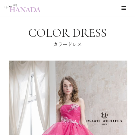
コ
ン
COLOR DRESS
テ
ン
カラードレス
ツ
へ
ス
キ
ッ
プ