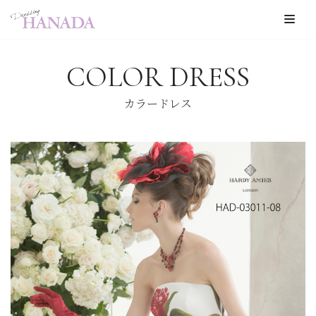
コ
ン
COLOR DRESS
テ
ン
カラードレス
ツ
へ
ス
キ
ッ
プ