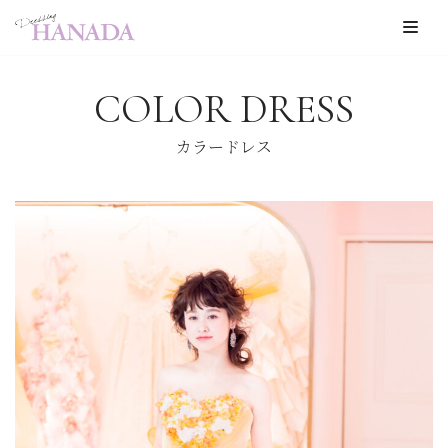
コ
ン
COLOR DRESS
テ
ン
カラードレス
ツ
へ
ス
キ
ッ
プ