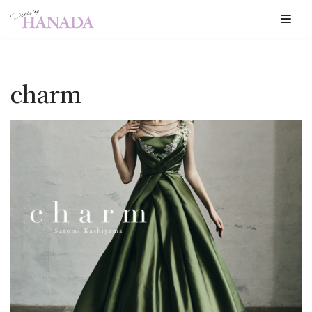
コ
ン
テ
charm
ン
ツ
へ
ス
キ
ッ
プ