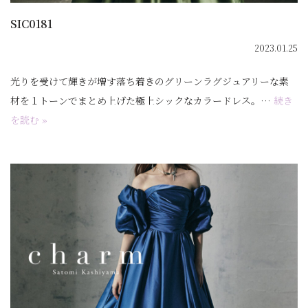
SIC0181
2023.01.25
光りを受けて輝きが増す落ち着きのグリーンラグジュアリーな素
材を１トーンでまとめ上げた極上シックなカラードレス。…
続き
を読む »